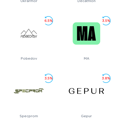
Ukrarmor
Decathlon
6.5%
3.5%
Pobedov
MA
3.5%
3.8%
Specprom
Gepur