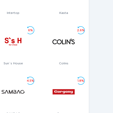
Intertop
Kasta
6%
2.6%
Sun`s House
Colins
4.5%
1.8%