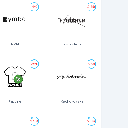
4%
2.8%
PRM
Footshop
7.5%
3.5%
FatLine
Kachorovska
2.9%
2.9%