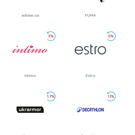
adidas.ua
PUMA
3%
5%
Intimo
Estro
1.7%
1.1%