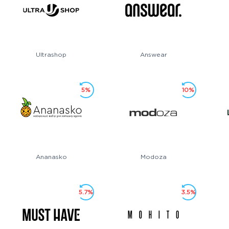
Ultrashop
Answear
5%
10%
Ananasko
Modoza
5.7%
3.5%