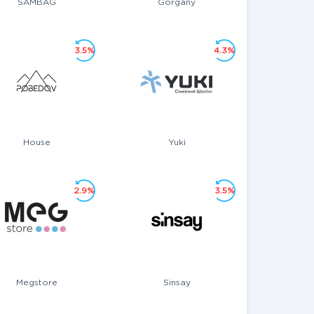
SAMBAG
Gorgany
3.5%
4.3%
House
Yuki
2.9%
3.5%
Megstore
Sinsay