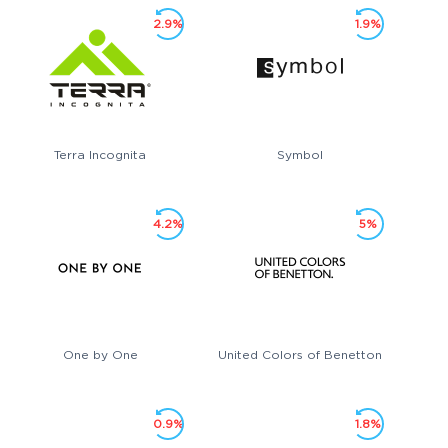
2.9%
1.9%
Terra Incognita
Symbol
4.2%
5%
One by One
United Colors of Benetton
0.9%
1.8%