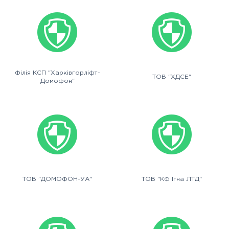
Філія КСП "Харківгорліфт-
ТОВ "ХДСЕ"
Домофон"
ТОВ "ДОМОФОН-УА"
ТОВ "КФ Ігна ЛТД"