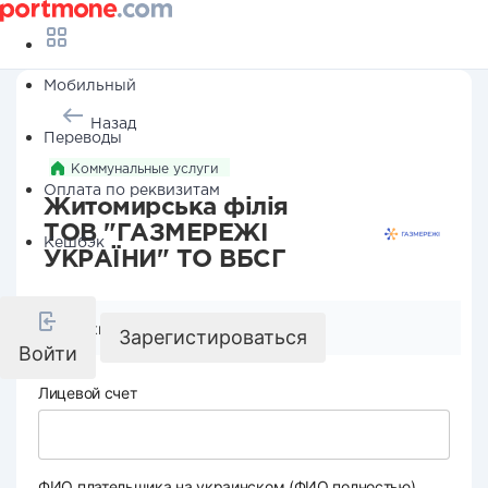
Мобильный
Назад
Переводы
Коммунальные услуги
Оплата по реквизитам
Житомирська філія
ТОВ "ГАЗМЕРЕЖІ
Кешбэк
УКРАЇНИ" ТО ВБСГ
Реквизиты компании
Зарегистироваться
Войти
Лицевой счет
ФИО плательщика на украинском (ФИО полностью)