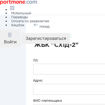
Мобильный
Переводы
Оплата по реквизитам
Кешбэк
Назад
Коммунальные услуги
Зарегистироваться
Войти
ЖБК "СХІД-2"
Л/с
Адрес
ФИО плательщика