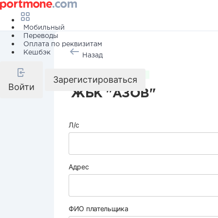
Мобильный
Переводы
Оплата по реквизитам
Кешбэк
Назад
Коммунальные услуги
Зарегистироваться
Войти
ЖБК "АЗОВ"
Л/с
Адрес
ФИО плательщика