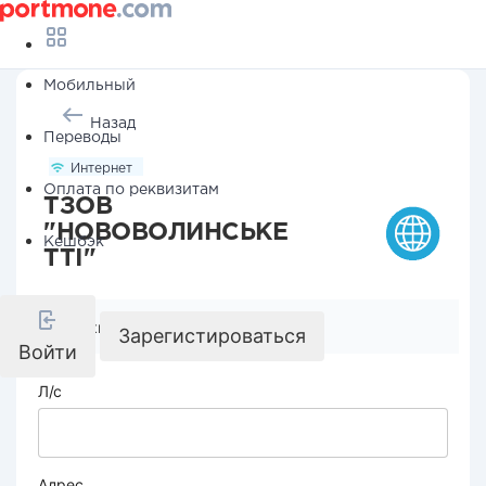
Мобильный
Назад
Переводы
Интернет
Оплата по реквизитам
ТЗОВ
"НОВОВОЛИНСЬКЕ
Кешбэк
ТТІ"
Реквизиты компании
Зарегистироваться
Войти
Л/с
Адрес