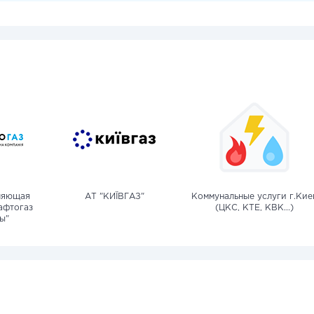
ляющая
АТ "КИЇВГАЗ"
Коммунальные услуги г.Кие
афтогаз
(ЦКС, КТЕ, КВК...)
ы"