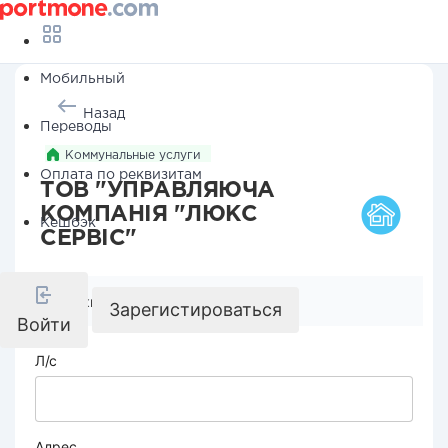
Мобильный
Назад
Переводы
Коммунальные услуги
Оплата по реквизитам
ТОВ "УПРАВЛЯЮЧА
КОМПАНІЯ "ЛЮКС
Кешбэк
СЕРВІС"
Реквизиты компании
Зарегистироваться
Войти
Л/с
Адрес