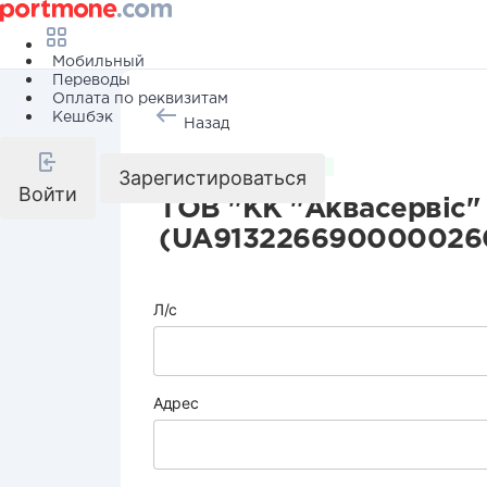
Мобильный
Переводы
Оплата по реквизитам
Кешбэк
Назад
Коммунальные услуги
Зарегистироваться
Войти
ТОВ "КК "Аквасервіс"
(UA913226690000026
Л/с
Адрес