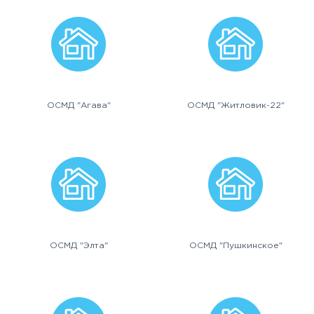
ОСМД "Агава"
ОСМД "Житловик-22"
ОСМД "Элта"
ОСМД "Пушкинское"