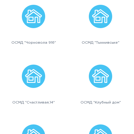
ОСМД "Чорновола 91б"
ОСМД "Тыннивське"
ОСМД "Счастливая,14"
ОСМД "Клубный дом"