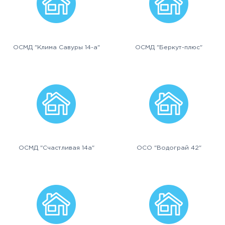
ОСМД "Клима Савуры 14-а"
ОСМД "Беркут-плюс"
ОСМД "Счастливая 14а"
ОСО "Водограй 42"