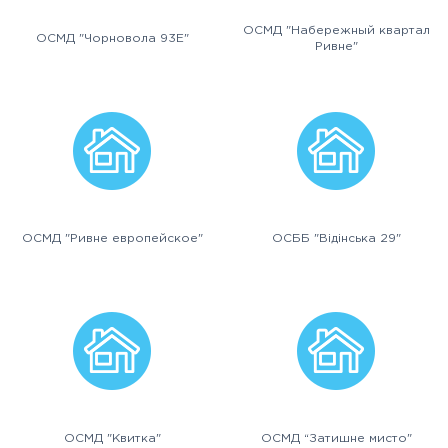
ОСМД "Набережный квартал
ОСМД "Чорновола 93Е"
Ривне"
ОСМД "Ривне европейское"
ОСББ "Відінська 29"
ОСМД "Квитка"
ОСМД “Затишне мисто"