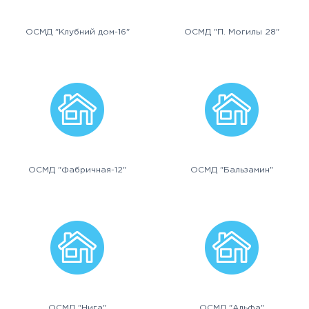
ОСМД "Клубний дом-16"
ОСМД "П. Могилы 28"
ОСМД "Фабричная-12"
ОСМД "Бальзамин"
ОСМД "Нига"
ОСМД "Альфа"