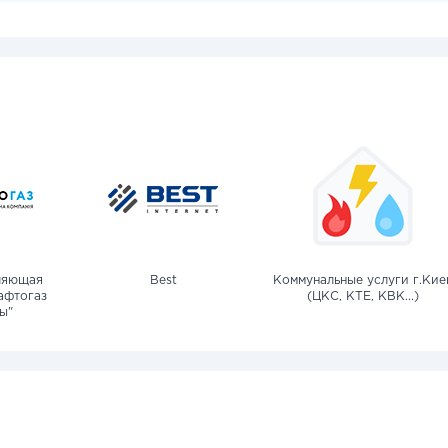
ляющая
Best
Коммунальные услуги г.Кие
афтогаз
(ЦКС, КТЕ, КВК...)
ы"