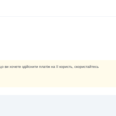
о ви хочете здійснити платіж на її користь, скористайтесь