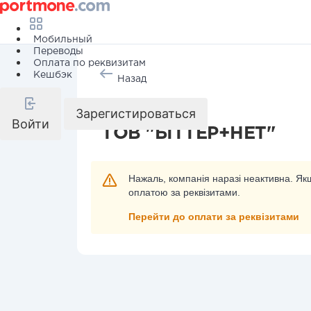
Мобильный
Переводы
Оплата по реквизитам
Кешбэк
Назад
Интернет
Зарегистироваться
Войти
ТОВ "БІТТЕР+НЕТ"
Нажаль, компанія наразі неактивна. Якщ
оплатою за реквізитами.
Перейти до оплати за реквізитами