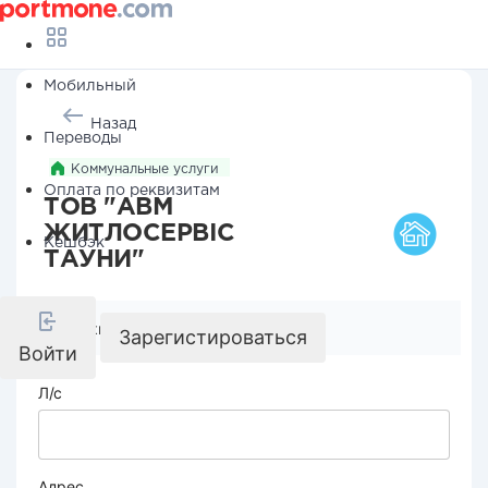
Мобильный
Назад
Переводы
Коммунальные услуги
Оплата по реквизитам
ТОВ "АВМ
ЖИТЛОСЕРВІС
Кешбэк
ТАУНИ"
Реквизиты компании
Зарегистироваться
Войти
Л/с
Адрес