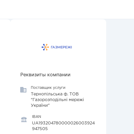
Реквизиты компании
Поставщик услуги
Тернопільська ф. ТОВ
"Газорозподільні мережі
України"
IBAN
UA193204780000026003924
947505