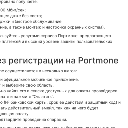
ировано получаете:
00 Мбит/сек;
ющее даже без света;
ржки и быстрое обслуживание;
ние, а также монтаж и настройка охранных систем).
ользуйтесь услугами сервиса Портмоне, предлагающего
 платежей и высокий уровень защиты пользовательских
ез регистрации на Portmone
ne осуществляется в несколько шагов:
или официальное мобильное приложение.
” и выберите свою область.
льно найдя его в списке доступных для оплаты провайдеров.
лате и нажмите “Оплатить”.
 (№ банковской карты, срок ее действия и защитный код) и
ать действительный эмейл, так как на него будет
дающая оплату.
одтвердите проведение операции.
ольких минут, после чего деньги будут зачислены на счет