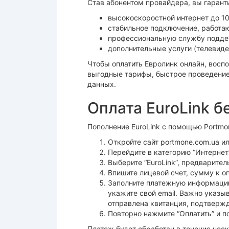
Став абонентом провайдера, вы гарант
высокоскоростной интернет до 10
стабильное подключение, работа
профессиональную службу подде
дополнительные услуги (телевиде
Чтобы оплатить Евролинк онлайн, восп
выгодные тарифы, быстрое проведение
данных.
Оплата EuroLink б
Пополнение EuroLink с помощью Portmo
Откройте сайт portmone.com.ua 
Перейдите в категорию “Интернет
Выберите “EuroLink”, предварите
Впишите лицевой счет, сумму к оп
Заполните платежную информацию
укажите свой email. Важно указыв
отправлена квитанция, подтверж
Повторно нажмите “Оплатить” и п
Платеж будет обработан в течение неск