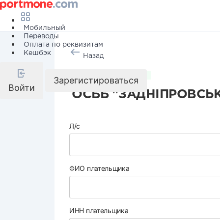
Мобильный
Переводы
Оплата по реквизитам
Кешбэк
Назад
Коммунальные услуги
Зарегистироваться
Войти
ОСББ "ЗАДНІПРОВСЬК
Л/с
ФИО плательщика
ИНН плательщика