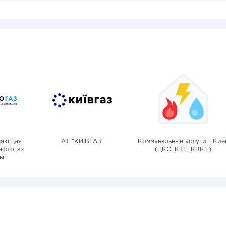
ляющая
АТ "КИЇВГАЗ"
Коммунальные услуги г.Кие
афтогаз
(ЦКС, КТЕ, КВК...)
ы"