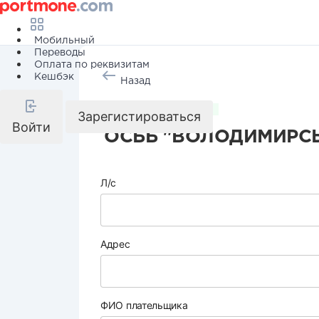
Мобильный
Переводы
Оплата по реквизитам
Кешбэк
Назад
Коммунальные услуги
Зарегистироваться
Войти
ОСББ "ВОЛОДИМИРСЬ
Л/с
Адрес
ФИО плательщика