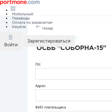
Мобильный
Переводы
Оплата по реквизитам
Кешбэк
Назад
Коммунальные услуги
Зарегистироваться
Войти
ОСББ "СОБОРНА-15"
Л/с
Адрес
ФИО плательщика