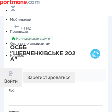
Мобильный
Назад
Переводы
Коммунальные услуги
Оплата по реквизитам
ОСББ
"ШЕВЧЕНКІВСЬКЕ 202
Кешбэк
А"
Реквизиты компании
Зарегистироваться
Войти
Л/с
Адрес