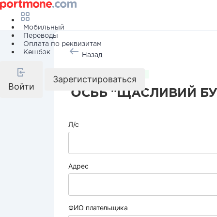
Мобильный
Переводы
Оплата по реквизитам
Кешбэк
Назад
Коммунальные услуги
Зарегистироваться
Войти
ОСББ "ЩАСЛИВИЙ Б
Л/с
Адрес
ФИО плательщика