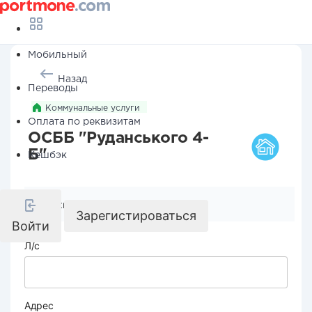
Мобильный
Назад
Переводы
Коммунальные услуги
Оплата по реквизитам
ОСББ "Руданського 4-
Б"
Кешбэк
Реквизиты компании
Зарегистироваться
Войти
Л/с
Адрес