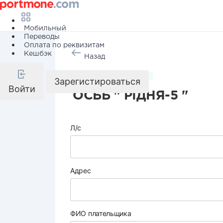
Мобильный
Переводы
Оплата по реквизитам
Кешбэк
Назад
Коммунальные услуги
Зарегистироваться
Войти
ОСББ " РІДНЯ-5 "
Л/с
Адрес
ФИО плательщика