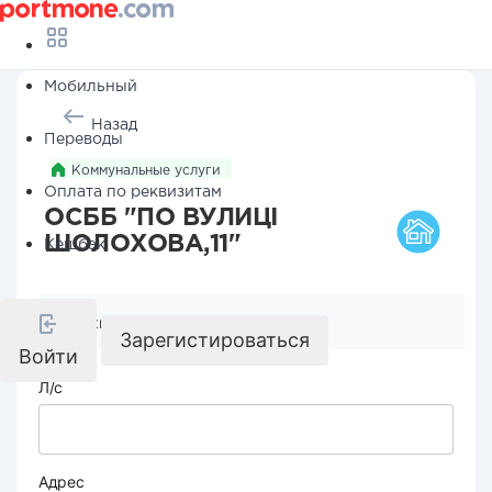
Мобильный
Назад
Переводы
Коммунальные услуги
Оплата по реквизитам
ОСББ "ПО ВУЛИЦІ
ШОЛОХОВА,11"
Кешбэк
Реквизиты компании
Зарегистироваться
Войти
Л/с
Адрес