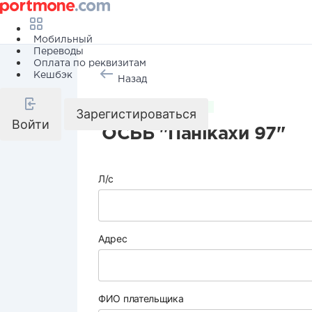
Мобильный
Переводы
Оплата по реквизитам
Кешбэк
Назад
Коммунальные услуги
Зарегистироваться
Войти
ОСББ "Панiкахи 97"
Л/с
Адрес
ФИО плательщика