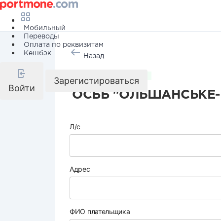
Мобильный
Переводы
Оплата по реквизитам
Кешбэк
Назад
Коммунальные услуги
Зарегистироваться
Войти
ОСББ "ОЛЬШАНСЬКЕ-
Л/с
Адрес
ФИО плательщика