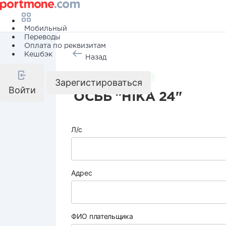
Мобильный
Переводы
Оплата по реквизитам
Кешбэк
Назад
Коммунальные услуги
Зарегистироваться
Войти
ОСББ "НІКА 24"
Л/с
Адрес
ФИО плательщика