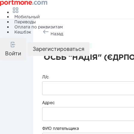
Мобильный
Переводы
Оплата по реквизитам
Кешбэк
Назад
Коммунальные услуги
Зарегистироваться
Войти
ОСББ "НАДІЯ" (ЄДРПО
Л/с
Адрес
ФИО плательщика