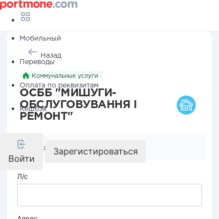
Мобильный
Назад
Переводы
Коммунальные услуги
Оплата по реквизитам
ОСББ "МИШУГИ-
ОБСЛУГОВУВАННЯ І
Кешбэк
РЕМОНТ"
Реквизиты компании
Зарегистироваться
Войти
Л/с
Адрес