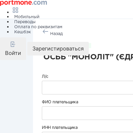
Мобильный
Переводы
Оплата по реквизитам
Кешбэк
Назад
Коммунальные услуги
Зарегистироваться
Войти
ОСББ "МОНОЛІТ" (ЄД
Л/с
ФИО плательщика
ИНН плательщика