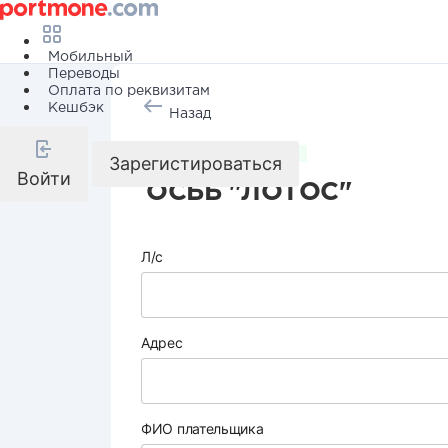
Мобильный
Переводы
Оплата по реквизитам
Кешбэк
Назад
Коммунальные услуги
Зарегистироваться
Войти
ОСББ "ЛОТОС"
Л/с
Адрес
ФИО плательщика