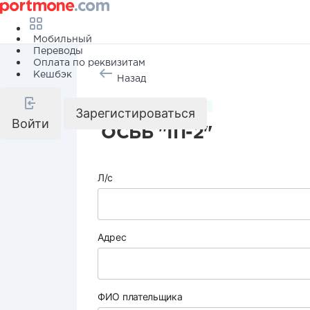
Мобильный
Переводы
Оплата по реквизитам
Кешбэк
Назад
Коммунальные услуги
Зарегистироваться
Войти
ОСББ "ІП-2"
Л/с
Адрес
ФИО плательщика