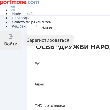
Мобильный
Переводы
Оплата по реквизитам
Кешбэк
Назад
Коммунальные услуги
Зарегистироваться
Войти
ОСББ "ДРУЖБИ НАРОДІ
Л/с
Адрес
ФИО плательщика