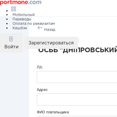
Мобильный
Переводы
Оплата по реквизитам
Кешбэк
Назад
Коммунальные услуги
Зарегистироваться
Войти
ОСББ "ДНІПРОВСЬКИЙ
Л/с
Адрес
ФИО плательщика