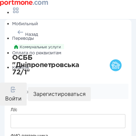
Мобильный
Назад
Переводы
Коммунальные услуги
Оплата по реквизитам
ОСББ
"Дніпропетровська
Кешбэк
72/1"
Реквизиты компании
Зарегистироваться
Войти
Л/с
ФИО плательщика