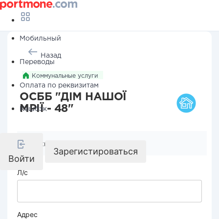
Мобильный
Назад
Переводы
Коммунальные услуги
Оплата по реквизитам
ОСББ "ДІМ НАШОЇ
МРІЇ - 48"
Кешбэк
Реквизиты компании
Зарегистироваться
Войти
Л/с
Адрес