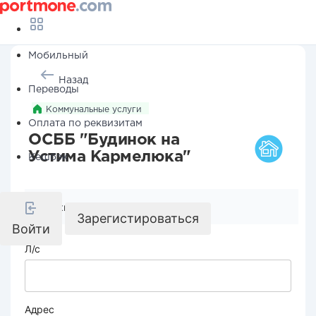
Мобильный
Назад
Переводы
Коммунальные услуги
Оплата по реквизитам
ОСББ "Будинок на
Устима Кармелюка"
Кешбэк
Реквизиты компании
Зарегистироваться
Войти
Л/с
Адрес