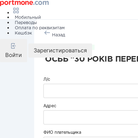
Мобильный
Переводы
Оплата по реквизитам
Кешбэк
Назад
Коммунальные услуги
Зарегистироваться
Войти
ОСББ "30 РОКІВ ПЕРЕ
Л/с
Адрес
ФИО плательщика