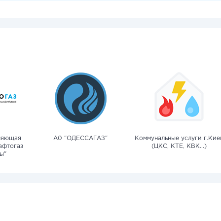
ляющая
А0 "ОДЕССАГАЗ"
Коммунальные услуги г.Кие
афтогаз
(ЦКС, КТЕ, КВК...)
ы"