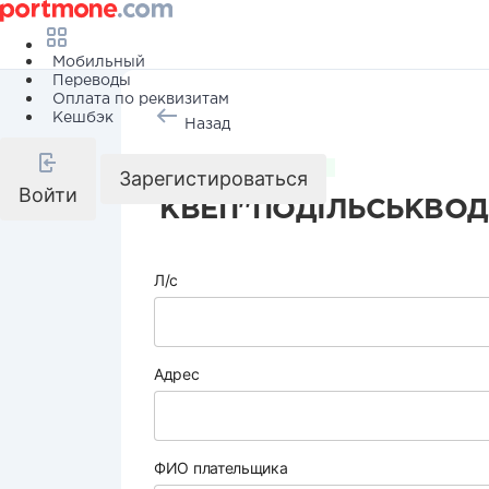
Мобильный
Переводы
Оплата по реквизитам
Кешбэк
Назад
Коммунальные услуги
Зарегистироваться
Войти
КВЕП"ПОДІЛЬСЬКВО
Л/с
Адрес
ФИО плательщика