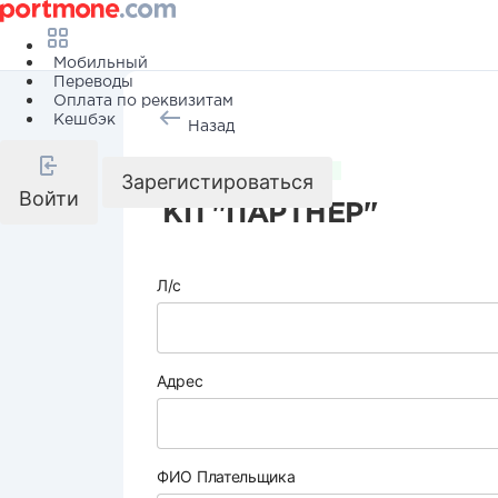
Мобильный
Переводы
Оплата по реквизитам
Кешбэк
Назад
Коммунальные услуги
Зарегистироваться
Войти
КП "ПАРТНЕР"
Л/с
Адрес
ФИО Плательщика