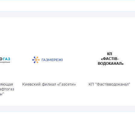
ляющая
Киевский филиал «Газсети»
КП "Фастівводоканал"
афтогаз
ы"