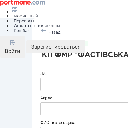
Мобильный
Переводы
Оплата по реквизитам
Кешбэк
Назад
Коммунальные услуги
Зарегистироваться
Войти
КП ФМР "ФАСТІВСЬК
Л/с
Адрес
ФИО плательщика