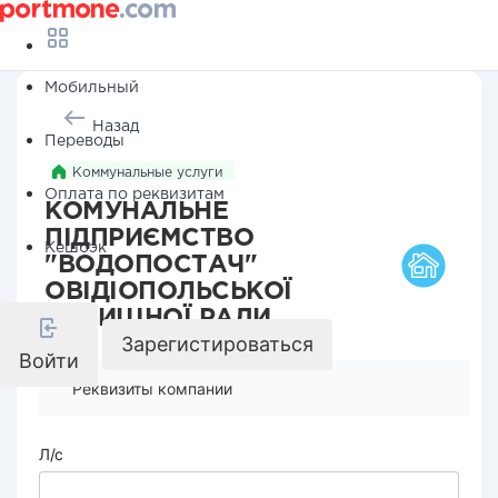
Мобильный
Назад
Переводы
Коммунальные услуги
Оплата по реквизитам
КОМУНАЛЬНЕ
ПІДПРИЄМСТВО
Кешбэк
"ВОДОПОСТАЧ"
ОВІДІОПОЛЬСЬКОЇ
СЕЛИЩНОЇ РАДИ
Зарегистироваться
Войти
Реквизиты компании
Л/с