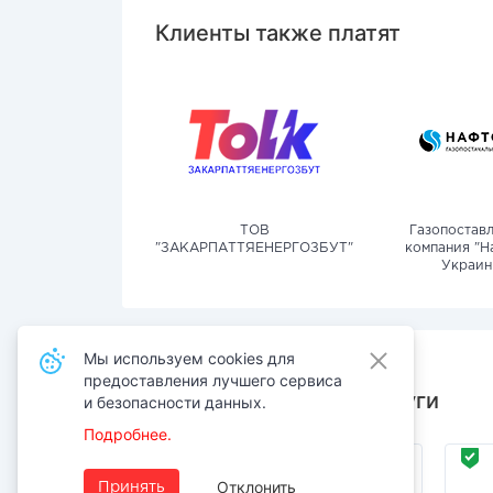
Клиенты также платят
ТОВ
Газопостав
"ЗАКАРПАТТЯЕНЕРГОЗБУТ"
компания "Н
Украин
Мы используем cookies для
предоставления лучшего сервиса
Также оплачивают услуги
и безопасности данных.
Подробнее.
Коммунальные
услуги
Отклонить
Принять