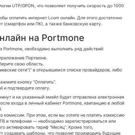
огии UTP/GPON, что позволяет получить скорость до 1000
обы оплатить интернет Lcom онлайн. Для этого достаточно
т (смартфон или ПК), а также банковскую карту.
нлайн на Portmone
ез Portmone, необходимо выполнить ряд действий:
 приложение Портмоне.
берите свою область.
евские сети”)” в открывшемся списке провайдеров, либо
нажмите кнопку “Оплатить”.
l и подтвердите оплату.
 минут и на указанный эмейл будет отправлена электронная
после входа в личный кабинет Portmone, квитанцию в любой
.
з комиссии. При этом, если вы хотите не платить комиссию
 ТВ и телефонии — необходимо зарегистрироваться или
его активировать тариф “Месяц”. Кроме того,
т создавать шаблоны, что позволит производить будущие