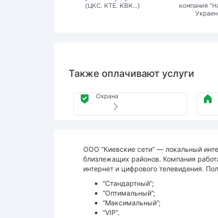
(ЦКС, КТЕ, КВК...)
компания "Н
Украин
Также оплачивают услуги
Охрана
ООО “Киевские сети” — локальный инте
близлежащих районов. Компания работа
интернет и цифрового телевидения. По
“Стандартный”;
“Оптимальный”;
“Максимальный”;
“VIP”.