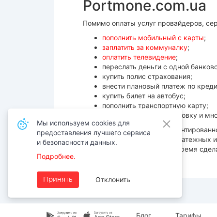
Portmone.com.ua
Помимо оплаты услуг провайдеров, сер
пополнить мобильный с карты
;
заплатить за коммуналку
;
оплатить телевидение
;
переслать деньги с одной банков
купить полис страхования;
внести плановый платеж по креди
купить билет на автобус;
пополнить транспортную карту;
оплатить штраф за парковку и мно
Мы используем cookies для
Используя Portmone, вы гарантированн
предоставления лучшего сервиса
и надежную защиту ваших платежных и
и безопасности данных.
через наш сервис — самое время сдела
Подробнее.
и очереди.
Отклонить
Принять
Блог
Тарифы