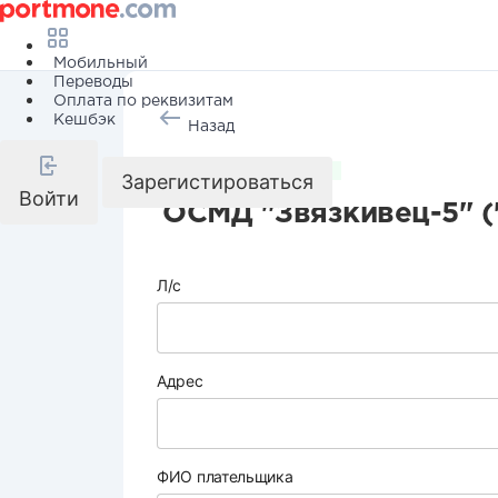
Мобильный
Переводы
Оплата по реквизитам
Кешбэк
Назад
Коммунальные услуги
Зарегистироваться
Войти
ОСМД "Звязкивец-5" (
Л/с
Адрес
ФИО плательщика