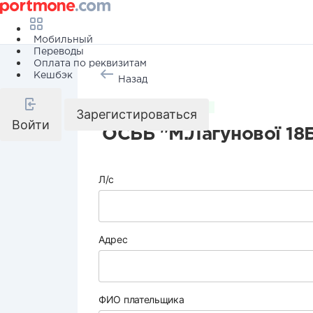
Мобильный
Переводы
Оплата по реквизитам
Кешбэк
Назад
Коммунальные услуги
Зарегистироваться
Войти
ОСББ "М.Лагунової 18
Л/с
Адрес
ФИО плательщика