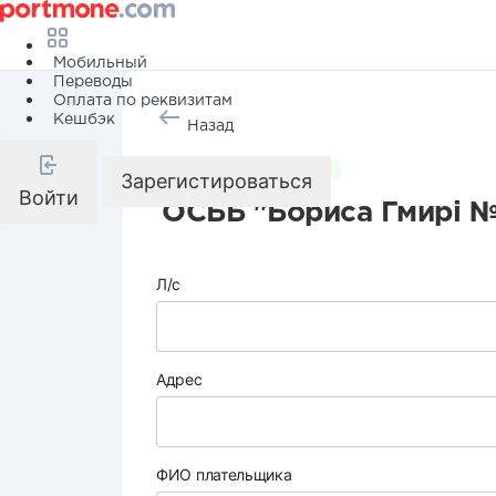
Мобильный
Переводы
Оплата по реквизитам
Кешбэк
Назад
Коммунальные услуги
Зарегистироваться
Войти
ОСББ "Бориса Гмирі №
Л/с
Адрес
ФИО плательщика