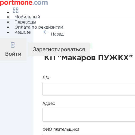
Мобильный
Переводы
Оплата по реквизитам
Кешбэк
Назад
Коммунальные услуги
Зарегистироваться
Войти
КП "Макаров ПУЖКХ"
Л/с
Адрес
ФИО плательщика