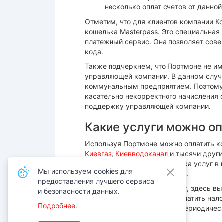
несколько оплат счетов от данной
Отметим, что для клиентов компании 
кошелька Masterpass. Это специальная 
платежный сервис. Она позволяет сове
кода.
Также подчеркнем, что Портмоне не и
управляющей компании. В данном случ
коммунальным предприятием. Поэтому 
касательно некорректного начисления
поддержку управляющей компании.
Какие услуги можно о
Используя Портмоне можно оплатить к
Киевгаз
,
Киевводоканал
и тысячи други
необходимого вам поставщика услуг в 
Мы используем cookies для
оплаты счетов по реквизитам.
предоставления лучшего сервиса
Помимо коммунальных услуг, здесь вы
и безопасности данных.
деньги с карты на карту, заплатить на
Подробнее.
даже выписать то или иное периодичес