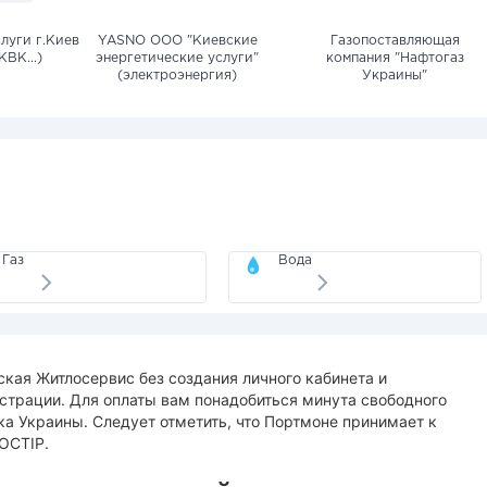
луги г.Киев
YASNO OOO "Киевские
Газопоставляющая
КВК...)
энергетические услуги"
компания "Нафтогаз
(электроэнергия)
Украины"
Газ
Вода
ская Житлосервис без создания личного кабинета и
трации. Для оплаты вам понадобиться минута свободного
ка Украины. Следует отметить, что Портмоне принимает к
РОСТІР.