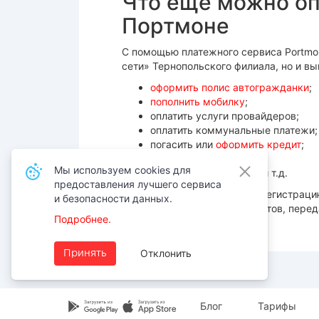
Что еще можно оп
Портмоне
С помощью платежного сервиса Portmo
сети» Тернопольского филиала, но и вы
оформить полис автогражданки
;
пополнить мобилку
;
оплатить услуги провайдеров;
оплатить коммунальные платежи;
погасить или
оформить кредит
;
уплатить штраф ПДД;
Мы используем cookies для
заплатить за обучение и т.д.
предоставления лучшего сервиса
Потратив же пару минут на регистраци
и безопасности данных.
активировать автооплату счетов, перед
Подробнее.
кэшбек и многое другое.
Отклонить
Принять
Блог
Тарифы