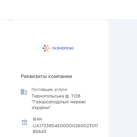
Реквизиты компании
Поставщик услуги
Тернопільська ф. ТОВ
"Газорозподільні мережі
України"
IBAN
UA1733854500000260023011
85643