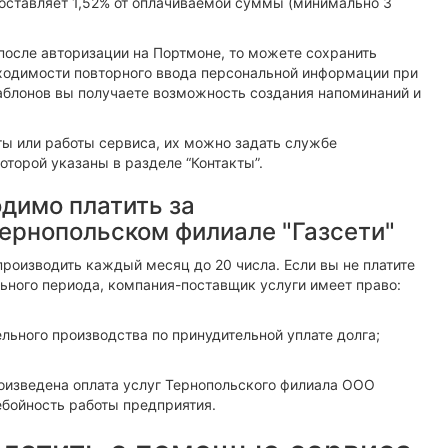
оставляет 1,52% от оплачиваемой суммы (минимально 3
 после авторизации на Портмоне, то можете сохранить
обходимости повторного ввода персональной информации при
аблонов вы получаете возможность создания напоминаний и
ты или работы сервиса, их можно задать службе
торой указаны в разделе “Контакты”.
одимо платить за
ернопольском филиале "Газсети"
производить каждый месяц до 20 числа. Если вы не платите
льного периода, компания-поставщик услуги имеет право:
льного производства по принудительной уплате долга;
оизведена оплата услуг Тернопольского филиала ООО
ебойность работы предприятия.