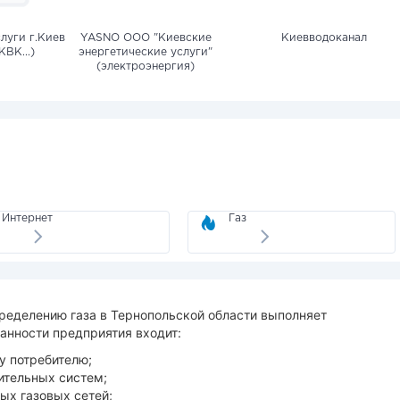
луги г.Киев
YASNO OOO "Киевские
Киевводоканал
КВК...)
энергетические услуги"
(электроэнергия)
Интернет
Газ
пределению газа в Тернопольской области выполняет
занности предприятия входит:
у потребителю;
ительных систем;
ых газовых сетей;